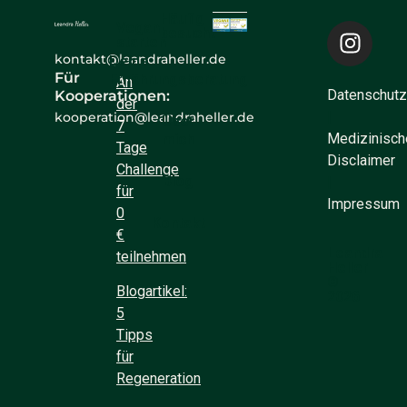
Häufig
Vegan
besucht
starten
kontakt@leandraheller.de
Deine
Für
Ernährungsberatung
An
Datenschutz
Kooperationen:
der
|
kooperation@leandraheller.de
Über
7
Medizinisch
mich
Tage
Disclaimer
Challenge
Blog
|
für
Impressum
0
Kontakt
€
Leandra
teilnehmen
Heller
©
Blogartikel:
2026
5
Tipps
für
Regeneration