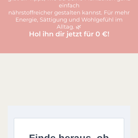
einfach
nährstoffreicher gestalten kannst. Für mehr
Energie, Sättigung und Wohlgefühl im
Alltag. 🌿
Hol ihn dir jetzt für 0 €!