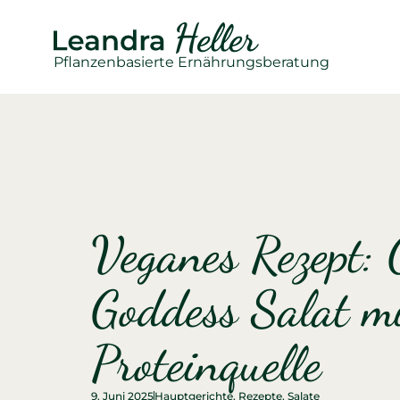
Pflanzenbasierte Ernährungsberatung
Veganes Rezept: 
Goddess Salat m
Proteinquelle
9. Juni 2025
Hauptgerichte
,
Rezepte
,
Salate