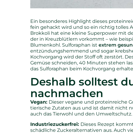
Ein besonderes Highlight dieses proteinreic
fein gehackt wird und so ein richtig tolles
Brokkoli hat eine kleine Superpower mit
der in Kreuzblütlern vorkommt – wie beispi
Blumenkohl. Sulforaphan ist
extrem gesund
entzündungshemmend und sogar krebshe
Kochvorgang wird der Stoff oft zerstört. 
Gemüse schneiden, 40 Minuten stehen lass
das Sulforaphan beim Kochvorgang erhalte
Deshalb solltest d
nachmachen
Vegan:
Dieser vegane und proteinreiche 
tierische Zutaten aus und ist damit nicht 
auch das Tierwohl und den Umweltschutz.
Industriezuckerfrei:
Dieses Rezept kommt 
schädliche Zuckeralternativen aus. Auch v