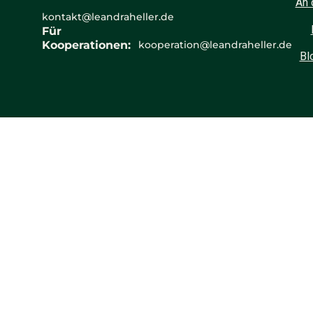
An 
kontakt@leandraheller.de
Für
Kooperationen:
kooperation@leandraheller.de
Bl