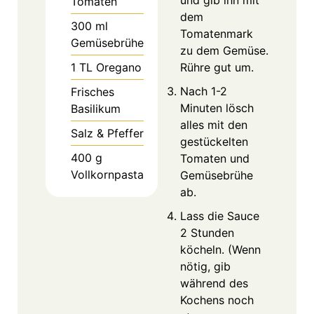
Tomaten
dem
300
ml
Tomatenmark
Gemüsebrühe
zu dem Gemüse.
1
TL
Oregano
Rühre gut um.
Nach 1-2
Frisches
Minuten lösch
Basilikum
alles mit den
Salz & Pfeffer
gestückelten
400
g
Tomaten und
Vollkornpasta
Gemüsebrühe
ab.
Lass die Sauce
2 Stunden
köcheln. (Wenn
nötig, gib
während des
Kochens noch