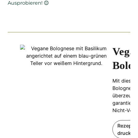
Ausprobieren!
😊
Vega
Bolo
Mit dieser
Bolognese
überzeugs
garantiert
Nicht-Vega
Rezept
drucken