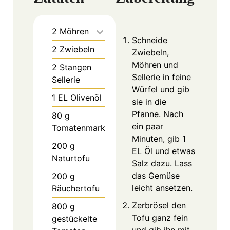
2
Möhren
Schneide
2
Zwiebeln
Zwiebeln,
Möhren und
2
Stangen
Sellerie in feine
Sellerie
Würfel und gib
1
EL
Olivenöl
sie in die
Pfanne. Nach
80
g
ein paar
Tomatenmark
Minuten, gib 1
200
g
EL Öl und etwas
Naturtofu
Salz dazu. Lass
das Gemüse
200
g
leicht ansetzen.
Räuchertofu
Zerbrösel den
800
g
Tofu ganz fein
gestückelte
und gib ihn mit